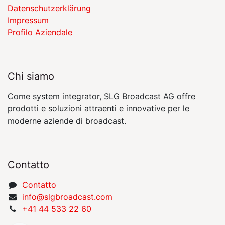
Datenschutzerklärung
Impressum
Profilo Aziendale
Chi siamo
Come system integrator, SLG Broadcast AG offre
prodotti e soluzioni attraenti e innovative per le
moderne aziende di broadcast.
Contatto
Contatto
​​​​​​​​​​​i​nfo​@​s​l​gbr​oa​dcast​.​c​o​m
+41 44 533 22 60