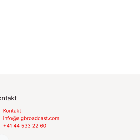
ontakt
​​​​​​​​​​​​​​K​on​​t​a​k​t
​​​​​​​​​​​i​nfo​@​s​l​gbr​oa​dcast​.​c​o​m
+41 44 533 22 60