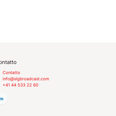
ontatto
Contatto
​​​​​​​​​​​i​nfo​@​s​l​gbr​oa​dcast​.​c​o​m
+41 44 533 22 60