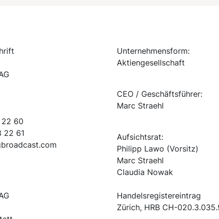
rift
Unternehmensform:
Aktiengesellschaft
 AG
CEO / Geschäftsführer:
Marc Straehl
 22 60
3 22 61
Aufsichtsrat:
lgbroadcast.com
Philipp Lawo (Vorsitz)
Marc Straehl
Claudia Nowak
 AG
Handelsregistereintrag
Zürich, HRB CH-020.3.035
tatt