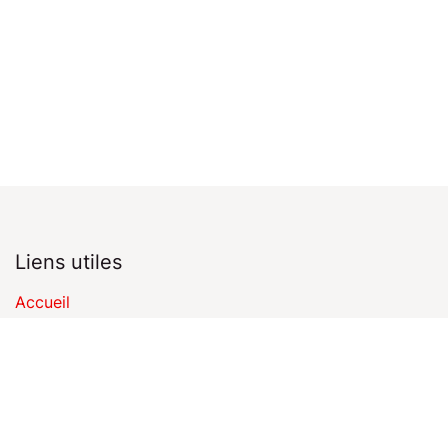
Liens utiles
Accueil
Datenschutzerklärung
Mentions légales
Profil de l'entreprise