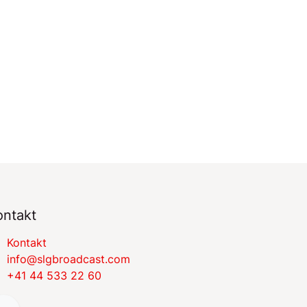
ontakt
​​​​​​​​​​​​​​K​on​​t​a​k​t
​​​​​​​​​​​i​nfo​@​s​l​gbr​oa​dcast​.​c​o​m
+41 44 533 22 60