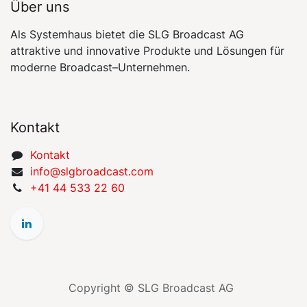
Über uns
Als Systemhaus bietet die SLG Broadcast AG
attraktive und innovative Produkte und Lösungen für
moderne Broadcast–Unternehmen.
Kontakt
​​​​​​​​​​​​​​K​on​​t​a​k​t
​​​​​​​​​​​i​nfo​@​s​l​gbr​oa​dcast​.​c​o​m
+41 44 533 22 60
Copyright © SLG Broadcast AG